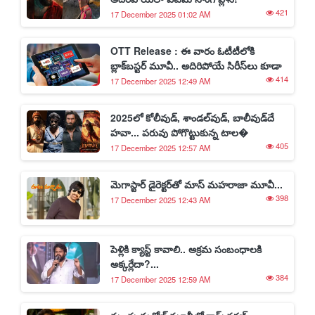
421
17 December 2025 01:02 AM
OTT Release : ఈ వారం ఓటీటీలోకి
బ్లాక్‌బస్టర్ మూవీ.. అదిరిపోయే సిరీస్‌లు కూడా
414
17 December 2025 12:49 AM
2025లో కోలీవుడ్, శాండల్‌వుడ్, బాలీవుడ్‌దే
హవా... పరువు పోగొట్టుకున్న టాల�
405
17 December 2025 12:57 AM
మెగాస్టార్ డైరెక్టర్‌తో మాస్ మహరాజా మూవీ...
398
17 December 2025 12:43 AM
పెళ్లికి క్యాస్ట్ కావాలి.. అక్రమ సంబంధాలకి
అక్కర్లేదా?...
384
17 December 2025 12:59 AM