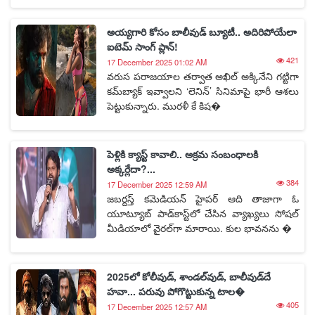
అయ్యగారి కోసం బాలీవుడ్ బ్యూటీ.. అదిరిపోయేలా
ఐటెమ్ సాంగ్ ప్లాన్!
421
17 December 2025 01:02 AM
వరుస పరాజయాల తర్వాత అఖిల్ అక్కినేని గట్టిగా
కమ్‌బ్యాక్ ఇవ్వాలని ‘లెనిన్’ సినిమాపై భారీ ఆశలు
పెట్టుకున్నారు. మురళీ కే కిష�
పెళ్లికి క్యాస్ట్ కావాలి.. అక్రమ సంబంధాలకి
అక్కర్లేదా?...
384
17 December 2025 12:59 AM
జబర్దస్త్ కమెడియన్ హైపర్ ఆది తాజాగా ఓ
యూట్యూబ్ పాడ్‌కాస్ట్‌లో చేసిన వ్యాఖ్యలు సోషల్
మీడియాలో వైరల్‌గా మారాయి. కుల భావనను �
2025లో కోలీవుడ్, శాండల్‌వుడ్, బాలీవుడ్‌దే
హవా... పరువు పోగొట్టుకున్న టాల�
405
17 December 2025 12:57 AM