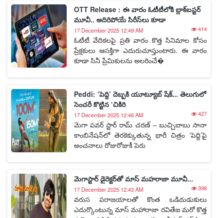
OTT Release : ఈ వారం ఓటీటీలోకి బ్లాక్‌బస్టర్
మూవీ.. అదిరిపోయే సిరీస్‌లు కూడా
414
17 December 2025 12:49 AM
ఓటీటీ వేదికలపై ప్రతి వారం కొత్త సినిమాల కోసం
ప్రేక్షకులు ఆసక్తిగా ఎదురుచూస్తుంటారు. ఈ వారం
కూడా సినీ ప్రేమికులను అలరించే�
Peddi: ‘పెద్ది’ దెబ్బకి యూట్యూబ్‌ షేక్... తెలుగులో
సెంచరీ కొట్టిన ‘చికిరి
427
17 December 2025 12:46 AM
మెగా పవర్ స్టార్ రామ్ చరణ్ – బుచ్చిబాబు సానా
కాంబినేషన్‌లో తెరకెక్కుతున్న భారీ చిత్రం ‘పెద్ది’పై
అంచనాలు రోజురోజుకీ పెరు
మెగాస్టార్ డైరెక్టర్‌తో మాస్ మహరాజా మూవీ...
398
17 December 2025 12:43 AM
వరుస పరాజయాలతో కొంత ఒడిదుడుకులు
ఎదుర్కొంటున్న మాస్ మహారాజా రవితేజ మరో కొత్త