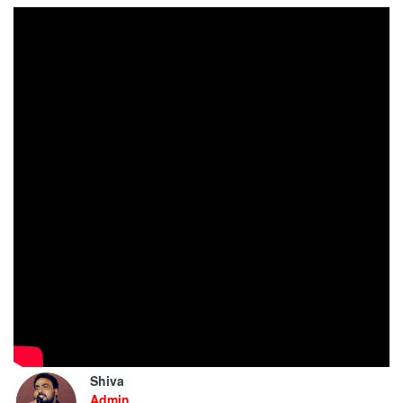
Shiva
Admin