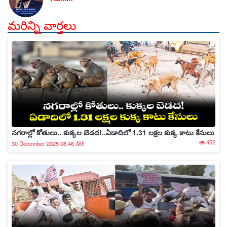
మరిన్ని వార్తలు
నగరాల్లో కోతులు.. కుక్కల బెడద!..ఏడాదిలో 1.31 లక్షల కుక్క కాటు కేసులు
452
30 December 2025 08:46 AM