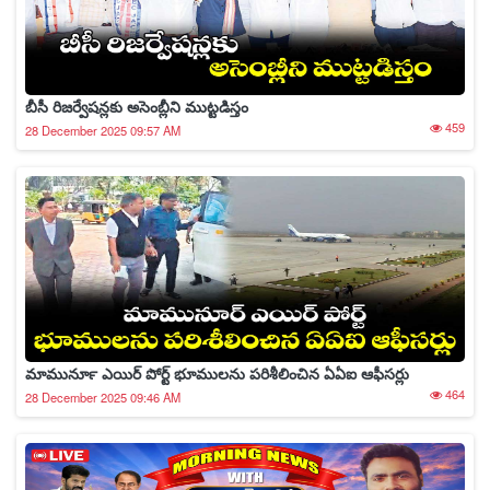
బీసీ రిజర్వేషన్లకు అసెంబ్లీని ముట్టడిస్తం
459
28 December 2025 09:57 AM
మామునూర్‍ ఎయిర్ పోర్ట్ భూములను పరిశీలించిన ఏఏఐ ఆఫీసర్లు
464
28 December 2025 09:46 AM