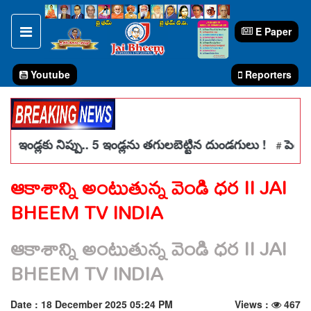
E Paper
Youtube
Reporters
నిప్పు.. 5 ఇండ్లను తగులబెట్టిన దుండగులు !
పెండింగ్ డీఏలు వ
#
ఆకాశాన్ని అంటుతున్న వెండి ధర II JAI
BHEEM TV INDIA
ఆకాశాన్ని అంటుతున్న వెండి ధర II JAI
BHEEM TV INDIA
Date : 18 December 2025 05:24 PM
Views :
467