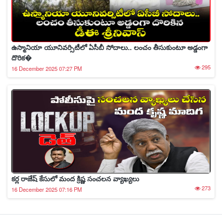
ఉస్మానియా యూనివర్సిటీలో ఏసీబీ సోదాలు.. లంచం తీసుకుంటూ అడ్డంగా
దొరిక�
295
16 December 2025 07:27 PM
కర్ల రాజేష్ కేసులో మంద క్రిష్ణ సంచలన వ్యాఖ్యలు
273
16 December 2025 07:16 PM