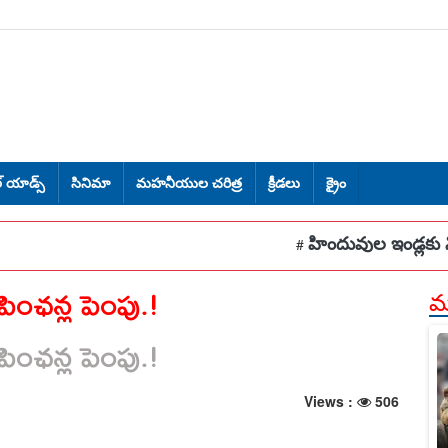
్ యాడ్స్
సినిమా
మహనీయుల చరిత్ర
క్రీడలు
క్రైం
హిందువుల ఇండ్లకు నిప్పు.. 5 ఇం
#
 పింఛన్ల పెంపు.!
మర
 పింఛన్ల పెంపు.!
Views :
506