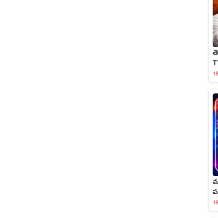
త
T
1
మ
ప
1