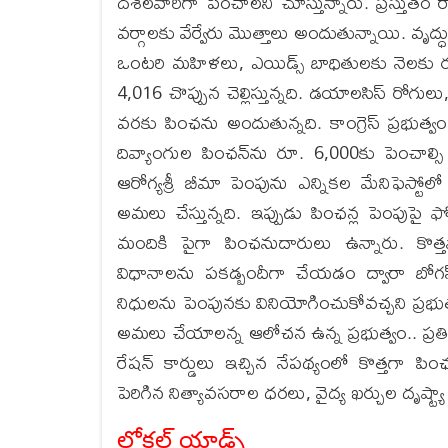
దశలవారీగా పెంచాలని చూస్తున్నారు. ప్రస్తుతం రాష
వర్గాలకు వేర్వేరు మొత్తాలు అందుతున్నాయి. వృద్ధు
ఒంటరి మహిళలు, ఎయిడ్స్ బాధితులకు నెలకు రూ. 
4,016 చొప్పున చెల్లిస్తున్నది. డయాలసిస్ రోగులు
వరకు పింఛను అందుతున్నది. కాంగ్రెస్ ప్రభుత
దివ్యాంగుల పింఛన్​ను రూ. 6,000కు పెంచాల్సి
ఆరోగ్యశ్రీ బీమా పెంపును ఎన్నికల మేనిఫెస్టోలో క
అమలు చేస్తున్నది. ఇప్పుడు పింఛన్ల పెంపుపై ఫోకస
మందికి పైగా పింఛనుదారులు ఉన్నారు. కొత్తవ
విధానాలను పకడ్బందీగా చేయడం ద్వారా బోగస్
నిధులను పెంపునకు వినియోగించుకోవచ్చని ప్రభుత్
అమలు చేయాలన్న ఆలోచన ఉన్న ప్రభుత్వం.. ప్రత
రేషన్ కార్డులు ఇచ్చిన నేపథ్యంలో కొత్తగా పిం
పెరిగిన నిత్యావసరాల ధరలు, వైద్య ఖర్చుల దృష్ట్
లోకల్ యాడ్స్