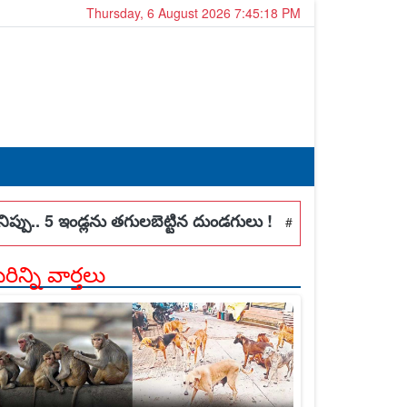
Thursday, 6 August 2026 7:45:20 PM
డ్లను తగులబెట్టిన దుండగులు !
పెండింగ్ డీఏలు వెంటనే చెల్లించ
#
ిన్ని వార్తలు