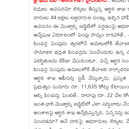
జై భీమ్ టీవీ - తెలంగాణ / హైదరబాద్ :
అమలు చేస
నిధులు అవసరమో లెక్కలు తీస్తున్న ఆర్థిక శాఖ రా
దారులు 44 లక్షలు లబ్ధిదారుల సంఖ్య, ఇచ్చిన హామీ
అవసరం ఈ మొత్తాన్ని బడ్జెట్‌లో సర్దడంపై అధ
అన్వేషణ ఏకకాలంలో పెంపు సాధ్యం కాకపోతే.. ద
పింఛన్ల పెంపును త్వరలోనే అమలులోకి తేవాలని ర
సామాజిక భద్రత పింఛన్లను పెంచేందుకు ఉన్న సాధ్య
పరిస్థితులను బేరీజు వేసుకుంటూ.. వచ్చే ఆర్థి
పింఛన్ల పెంపును అమలులోకి తేవాలని కార్యాచరణ 
ఆర్థిక శాఖ ఆఫీసర్లు స్టడీ చేస్తున్నారు. ప్రస
ప్రభుత్వం సుమారు రూ. 11,635 కోట్లు కేటాయించ
అన్ని పింఛన్లు పెంచితే.. దాదాపు రూ. 22 వే
ఇంత భారీ మొత్తాన్ని బడ్జెట్‌లో ఎలా సర్దుబాట
అంశాలపై ఆర్థిక శాఖ అన్వేషిస్తున్నది. పెన్షనన్ల
పెంచడమా? అనే దానిపై అధికారులు లెక్కలు వేస్