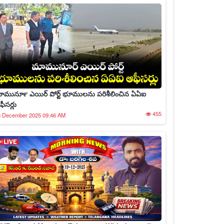
ామునూర్‍ ఎయిర్ పోర్ట్ భూములను పరిశీలించిన ఏఏఐ
ీసర్లు
455
8 December 2025 09:46 AM