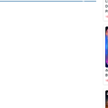
L
D
P
1
మ
B
1