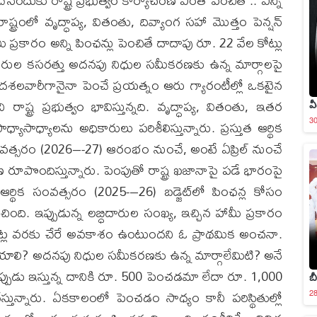
ేందుకు రాష్ట్ర ప్రభుత్వం కార్యాచరణ ఎంత పెంచితే .. ఎన్ని
ష్ట్రంలో వృద్ధాప్య, వితంతు, దివ్యాంగ సహా మొత్తం పెన్షన్​
 ప్రకారం అన్ని పింఛన్లు పెంచితే దాదాపు రూ. 22 వేల కోట్లు
ికారుల కసరత్తు అదనపు నిధుల సమీకరణకు ఉన్న మార్గాలపై
శలవారీగానైనా పెంచే ప్రయత్నం ఆరు గ్యారంటీల్లో ఒకటైన
ాష్ట్ర ప్రభుత్వం భావిస్తున్నది. వృద్ధాప్య, వితంతు, ఇతర
వీ
3
ాసాధ్యాలను అధికారులు పరిశీలిస్తున్నారు. ప్రస్తుత ఆర్థిక
క సంవత్సరం (2026–-27) ఆరంభం నుంచే, అంటే ఏప్రిల్ నుంచే
రూపొందిస్తున్నారు. పెంపుతో రాష్ట్ర ఖజానాపై పడే భారంపై
్తుత ఆర్థిక సంవత్సరం (2025-–26) బడ్జెట్‌లో పింఛన్ల కోసం
ింది. ఇప్పుడున్న లబ్ధిదారుల సంఖ్య, ఇచ్చిన హామీ ప్రకారం
ల కోట్ల వరకు చేరే అవకాశం ఉంటుందని ఓ ప్రాథమిక అంచనా.
ు చేయాలి? అదనపు నిధుల సమీకరణకు ఉన్న మార్గాలేమిటి? అనే
ు ఇప్పుడు ఇస్తున్న దానికి రూ. 500 పెంచడమా లేదా రూ. 1,000
బీ
తున్నారు. ఏకకాలంలో పెంచడం సాధ్యం కానీ పరిస్థితుల్లో
2