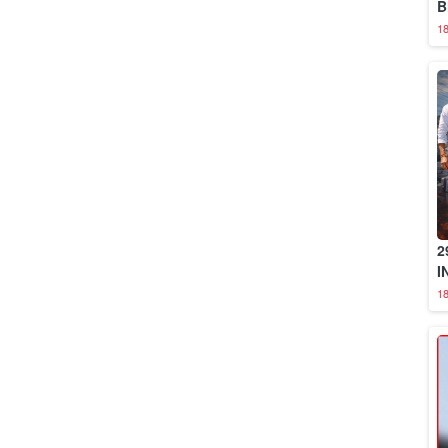
B
1
2
I
1