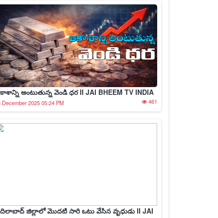
కాశాన్ని అంటుతున్న వెండి ధర II JAI BHEEM TV INDIA
461
8 December 2025 05:24 PM
దిలాబాద్ జిల్లాలో మొదటి సారి ఒటు వేసిన వృధుడు II JAI