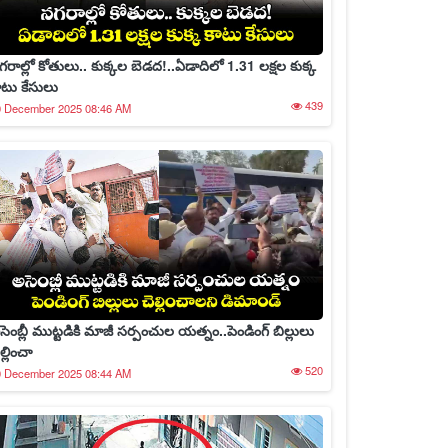
గరాల్లో కోతులు.. కుక్కల బెడద!..ఏడాదిలో 1.31 లక్షల కుక్క
ాటు కేసులు
439
0 December 2025 08:46 AM
సెంబ్లీ ముట్టడికి మాజీ సర్పంచుల యత్నం..పెండింగ్ బిల్లులు
ల్లించా
520
0 December 2025 08:44 AM