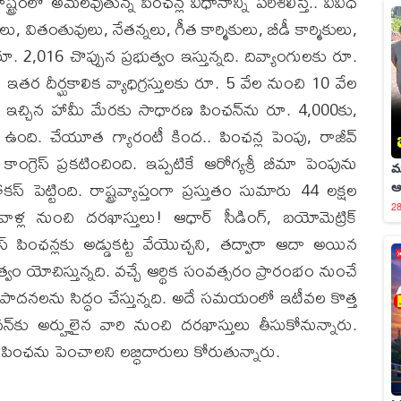
్ట్రంలో అమలవుతున్న పింఛన్ల విధానాన్ని పరిశీలిస్తే.. వివిధ
లు, వితంతువులు, నేతన్నలు, గీత కార్మికులు, బీడీ కార్మికులు,
2,016 చొప్పున ప్రభుత్వం ఇస్తున్నది. దివ్యాంగులకు రూ.
, ఇతర దీర్ఘకాలిక వ్యాధిగ్రస్తులకు రూ. 5 వేల నుంచి 10 వేల
్వం ఇచ్చిన హామీ మేరకు సాధారణ పింఛన్​ను రూ. 4,000కు,
 ఉంది. చేయూత గ్యారంటీ కింద.. పింఛన్ల పెంపు, రాజీవ్​
ాంగ్రెస్​ ప్రకటించింది. ఇప్పటికే ఆరోగ్యశ్రీ బీమా పెంపును
మ
్​ పెట్టింది. రాష్ట్రవ్యాప్తంగా ప్రస్తుతం సుమారు 44 లక్షల
ఆఫ
2
ాళ్ల నుంచి దరఖాస్తులు! ఆధార్ సీడింగ్, బయోమెట్రిక్
 పింఛన్లకు అడ్డుకట్ట వేయొచ్చని, తద్వారా ఆదా అయిన
వం యోచిస్తున్నది. వచ్చే ఆర్థిక సంవత్సరం ప్రారంభం నుంచే
ిపాదనలను సిద్ధం చేస్తున్నది. అదే సమయంలో ఇటీవల కొత్త
ఛన్​కు అర్హులైన వారి నుంచి దరఖాస్తులు తీసుకోనున్నారు.
యా పింఛను పెంచాలని లబ్ధిదారులు కోరుతున్నారు.