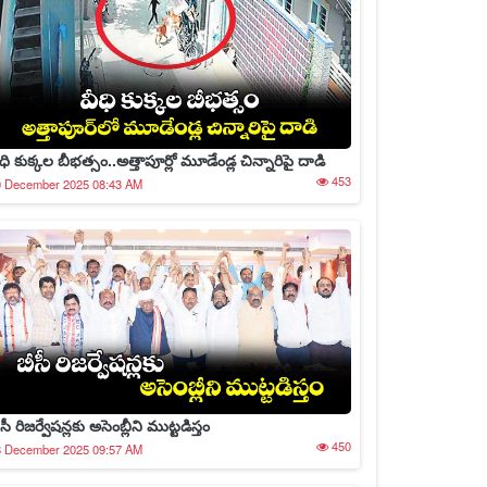
ధి కుక్కల బీభత్సం..అత్తాపూర్లో మూడేండ్ల చిన్నారిపై దాడి
453
0 December 2025 08:43 AM
సీ రిజర్వేషన్లకు అసెంబ్లీని ముట్టడిస్తం
450
8 December 2025 09:57 AM