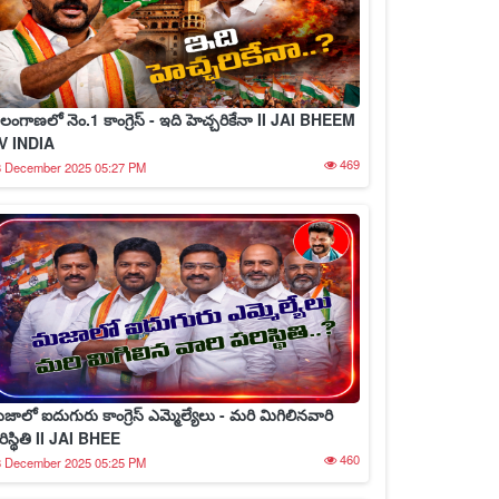
ెలంగాణలో నెం.1 కాంగ్రెస్ - ఇది హెచ్చరికేనా II JAI BHEEM
V INDIA
469
8 December 2025 05:27 PM
జాలో ఐదుగురు కాంగ్రెస్ ఎమ్మెల్యేలు - మరి మిగిలినవారి
రిస్థితి II JAI BHEE
460
8 December 2025 05:25 PM