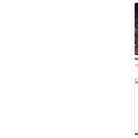
ఆ
1
అ