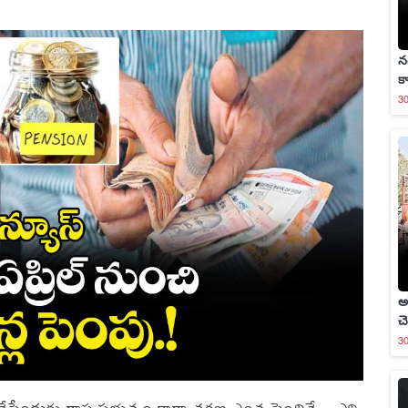
న
క
3
అ
చె
3